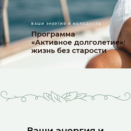
лит. З
- 15:00
ВАШИ ЭНЕРГИЯ И МОЛОДОСТЬ
Программа
Главная
Наши врачи
«
Активное долголетие
»
:
жизнь без старости
Ваши энергия и